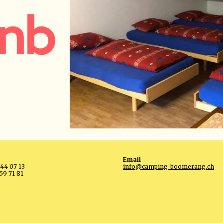
Email
844 07 13
info@camping-boomerang.ch
59 71 81