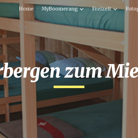
Home
MyBoomerang
Freizeit
Foto
ip to main content
Skip to navigat
rbergen zum Mie