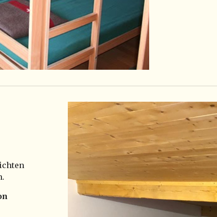
ichten
.
on