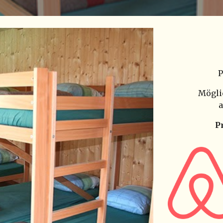
P
Mögli
a
P